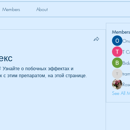
Members
About
Members
Onu
T C
екс
Brd
 Узнайте о побочных эффектах и 
tr
 с этим препаратом, на этой странице.
tramanh
Ros
See All 