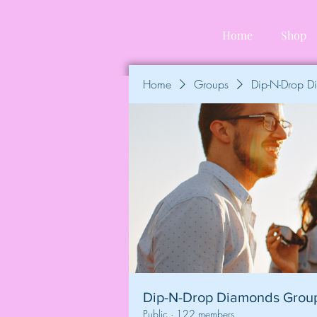
Home
Shop
Home
Groups
Dip-N-Drop 
Dip-N-Drop Diamonds Grou
Public
·
122 members