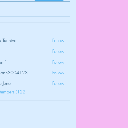
 Tuchiva
Follow
r
Follow
unj1
Follow
amanh3004123
Follow
3004123
e June
Follow
Members (122)