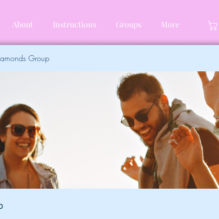
About
Instructions
Groups
More
Diamonds Group
p