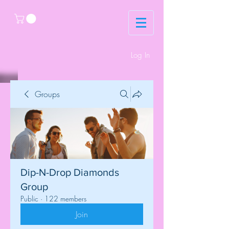
Log In
Groups
Dip-N-Drop Diamonds
Group
Public
·
122 members
Join