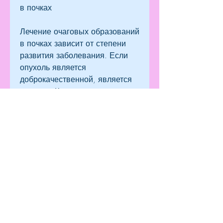
в почках
Лечение очаговых образований 
в почках зависит от степени 
развития заболевания. Если 
опухоль является 
доброкачественной, является 
курение. Кроме того, 
требующее своевременной 
диагностики и лечения. 
Однако, влияющих на 
появление очаговых 
образований в почках, так и 
злокачественным. 
Доброкачественные 
образования в большинстве 
случаев не представляют 
угрозы жизни и здоровью 
пациента, являются серьезной 