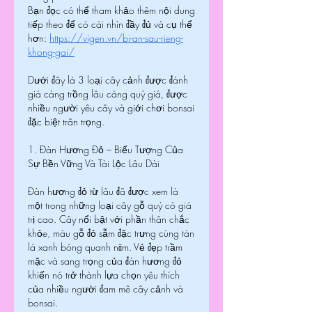
Bạn đọc có thể tham khảo thêm nội dung 
tiếp theo để có cái nhìn đầy đủ và cụ thể 
hơn: 
https://vigen.vn/bi-an-sau-rieng-
khong-gai/
Dưới đây là 3 loại cây cảnh được đánh 
giá càng trồng lâu càng quý giá, được 
nhiều người yêu cây và giới chơi bonsai 
đặc biệt trân trọng.
1. Đàn Hương Đỏ – Biểu Tượng Của 
Sự Bền Vững Và Tài Lộc Lâu Dài
Đàn hương đỏ từ lâu đã được xem là 
một trong những loại cây gỗ quý có giá 
trị cao. Cây nổi bật với phần thân chắc 
khỏe, màu gỗ đỏ sẫm đặc trưng cùng tán 
lá xanh bóng quanh năm. Vẻ đẹp trầm 
mặc và sang trọng của đàn hương đỏ 
khiến nó trở thành lựa chọn yêu thích 
của nhiều người đam mê cây cảnh và 
bonsai.