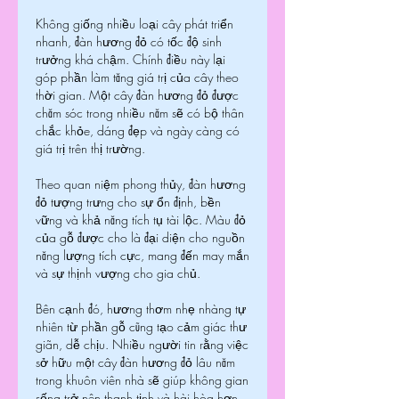
Không giống nhiều loại cây phát triển 
nhanh, đàn hương đỏ có tốc độ sinh 
trưởng khá chậm. Chính điều này lại 
góp phần làm tăng giá trị của cây theo 
thời gian. Một cây đàn hương đỏ được 
chăm sóc trong nhiều năm sẽ có bộ thân 
chắc khỏe, dáng đẹp và ngày càng có 
giá trị trên thị trường.
Theo quan niệm phong thủy, đàn hương 
đỏ tượng trưng cho sự ổn định, bền 
vững và khả năng tích tụ tài lộc. Màu đỏ 
của gỗ được cho là đại diện cho nguồn 
năng lượng tích cực, mang đến may mắn 
và sự thịnh vượng cho gia chủ.
Bên cạnh đó, hương thơm nhẹ nhàng tự 
nhiên từ phần gỗ cũng tạo cảm giác thư 
giãn, dễ chịu. Nhiều người tin rằng việc 
sở hữu một cây đàn hương đỏ lâu năm 
trong khuôn viên nhà sẽ giúp không gian 
sống trở nên thanh tịnh và hài hòa hơn.