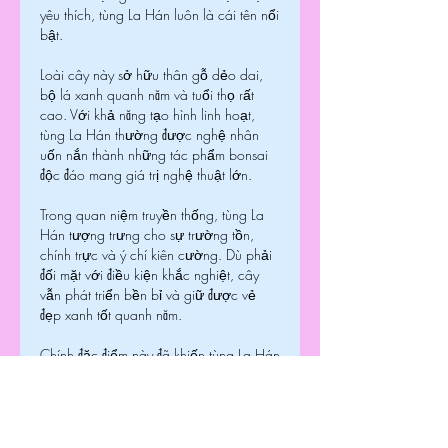
yêu thích, tùng La Hán luôn là cái tên nổi 
bật.
Loài cây này sở hữu thân gỗ dẻo dai, 
bộ lá xanh quanh năm và tuổi thọ rất 
cao. Với khả năng tạo hình linh hoạt, 
tùng La Hán thường được nghệ nhân 
uốn nắn thành những tác phẩm bonsai 
độc đáo mang giá trị nghệ thuật lớn.
Trong quan niệm truyền thống, tùng La 
Hán tượng trưng cho sự trường tồn, 
chính trực và ý chí kiên cường. Dù phải 
đối mặt với điều kiện khắc nghiệt, cây 
vẫn phát triển bền bỉ và giữ được vẻ 
đẹp xanh tốt quanh năm.
Chính đặc điểm này đã khiến tùng La Hán 
trở thành biểu tượng của sự ổn định, 
vững vàng và thành công lâu dài. 
Nhiều gia đình trồng cây trước sân hoặc 
trong khuôn viên nhà với mong muốn thu 