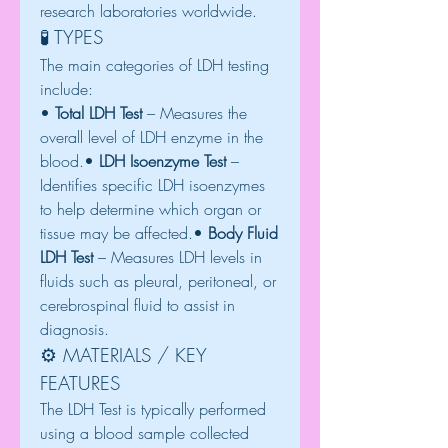
research laboratories worldwide.
🧪 TYPES
The main categories of LDH testing 
include:
• 
Total LDH Test
 – Measures the 
overall level of LDH enzyme in the 
blood.• 
LDH Isoenzyme Test
 – 
Identifies specific LDH isoenzymes 
to help determine which organ or 
tissue may be affected.• 
Body Fluid 
LDH Test
 – Measures LDH levels in 
fluids such as pleural, peritoneal, or 
cerebrospinal fluid to assist in 
diagnosis.
⚙️ MATERIALS / KEY 
FEATURES
The LDH Test is typically performed 
using a blood sample collected 