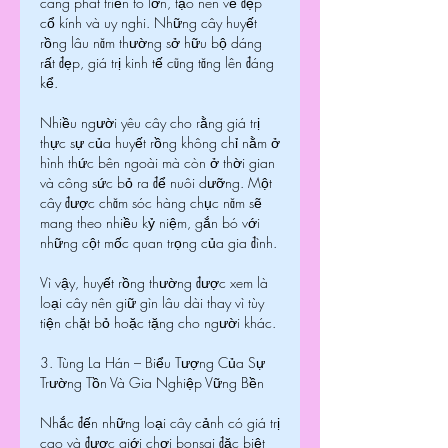
càng phát triển to lớn, tạo nên vẻ đẹp 
cổ kính và uy nghi. Những cây huyết 
rồng lâu năm thường sở hữu bộ dáng 
rất đẹp, giá trị kinh tế cũng tăng lên đáng 
kể.
Nhiều người yêu cây cho rằng giá trị 
thực sự của huyết rồng không chỉ nằm ở 
hình thức bên ngoài mà còn ở thời gian 
và công sức bỏ ra để nuôi dưỡng. Một 
cây được chăm sóc hàng chục năm sẽ 
mang theo nhiều kỷ niệm, gắn bó với 
những cột mốc quan trọng của gia đình.
Vì vậy, huyết rồng thường được xem là 
loại cây nên giữ gìn lâu dài thay vì tùy 
tiện chặt bỏ hoặc tặng cho người khác.
3. Tùng La Hán – Biểu Tượng Của Sự 
Trường Tồn Và Gia Nghiệp Vững Bền
Nhắc đến những loại cây cảnh có giá trị 
cao và được giới chơi bonsai đặc biệt 