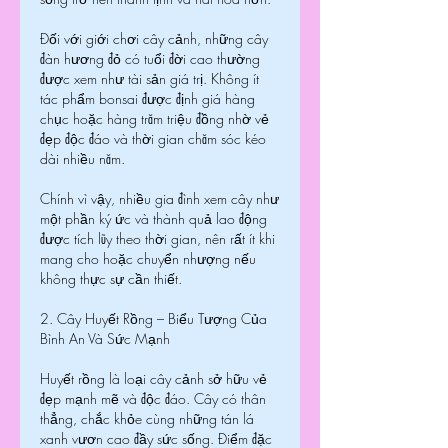
Đối với giới chơi cây cảnh, những cây 
đàn hương đỏ có tuổi đời cao thường 
được xem như tài sản giá trị. Không ít 
tác phẩm bonsai được định giá hàng 
chục hoặc hàng trăm triệu đồng nhờ vẻ 
đẹp độc đáo và thời gian chăm sóc kéo 
dài nhiều năm.
Chính vì vậy, nhiều gia đình xem cây như 
một phần ký ức và thành quả lao động 
được tích lũy theo thời gian, nên rất ít khi 
mang cho hoặc chuyển nhượng nếu 
không thực sự cần thiết.
2. Cây Huyết Rồng – Biểu Tượng Của 
Bình An Và Sức Mạnh
Huyết rồng là loại cây cảnh sở hữu vẻ 
đẹp mạnh mẽ và độc đáo. Cây có thân 
thẳng, chắc khỏe cùng những tán lá 
xanh vươn cao đầy sức sống. Điểm đặc 