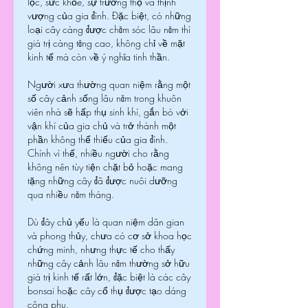
lộc, sức khỏe, sự trường thọ và thịnh 
vượng của gia đình. Đặc biệt, có những 
loại cây càng được chăm sóc lâu năm thì 
giá trị càng tăng cao, không chỉ về mặt 
kinh tế mà còn về ý nghĩa tinh thần.
Người xưa thường quan niệm rằng một 
số cây cảnh sống lâu năm trong khuôn 
viên nhà sẽ hấp thụ sinh khí, gắn bó với 
vận khí của gia chủ và trở thành một 
phần không thể thiếu của gia đình. 
Chính vì thế, nhiều người cho rằng 
không nên tùy tiện chặt bỏ hoặc mang 
tặng những cây đã được nuôi dưỡng 
qua nhiều năm tháng.
Dù đây chủ yếu là quan niệm dân gian 
và phong thủy, chưa có cơ sở khoa học 
chứng minh, nhưng thực tế cho thấy 
những cây cảnh lâu năm thường sở hữu 
giá trị kinh tế rất lớn, đặc biệt là các cây 
bonsai hoặc cây cổ thụ được tạo dáng 
công phu.