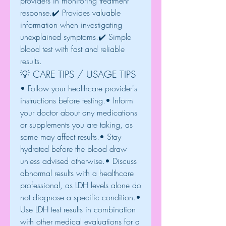
providers in monitoring treatment 
response.✔️ Provides valuable 
information when investigating 
unexplained symptoms.✔️ Simple 
blood test with fast and reliable 
results.
💡 CARE TIPS / USAGE TIPS
• Follow your healthcare provider's 
instructions before testing.• Inform 
your doctor about any medications 
or supplements you are taking, as 
some may affect results.• Stay 
hydrated before the blood draw 
unless advised otherwise.• Discuss 
abnormal results with a healthcare 
professional, as LDH levels alone do 
not diagnose a specific condition.• 
Use LDH test results in combination 
with other medical evaluations for a 