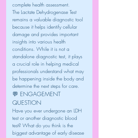
complete health assessment.
The Lactate Dehydrogenase Test 
remains a valuable diagnostic tool 
because it helps identify cellular 
damage and provides important 
insights into various health 
conditions. While it is not a 
standalone diagnostic test, it plays 
a crucial role in helping medical 
professionals understand what may 
be happening inside the body and 
determine the next steps for care.
💬 ENGAGEMENT 
QUESTION
Have you ever undergone an LDH 
test or another diagnostic blood 
test? What do you think is the 
biggest advantage of early disease 