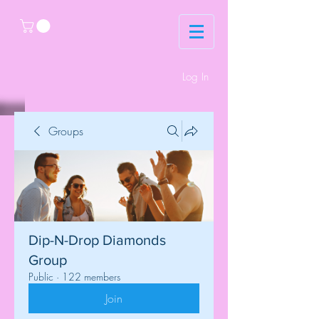
Log In
Groups
Dip-N-Drop Diamonds
Group
Public
·
122 members
Join