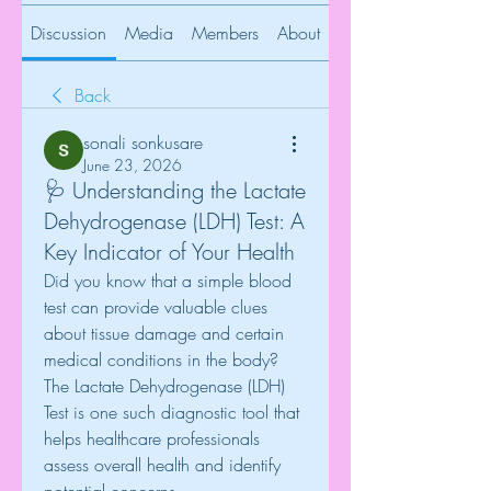
Discussion
Media
Members
About
Back
sonali sonkusare
June 23, 2026
🩺 Understanding the Lactate
Dehydrogenase (LDH) Test: A
Key Indicator of Your Health
Did you know that a simple blood 
test can provide valuable clues 
about tissue damage and certain 
medical conditions in the body? 
The Lactate Dehydrogenase (LDH) 
Test is one such diagnostic tool that 
helps healthcare professionals 
assess overall health and identify 