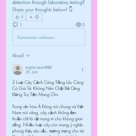
detection through laboratory testing? 
Share your thoughts below! 👇
0
1
5
Kommentar verfassen...
Aktuell
engine.aszm888
25. Juni
3 Loại Cây Cảnh Càng Trồng Lâu Càng 
Có Giá Trị: Không Nên Chặt Bỏ Cũng 
Đừng Tùy Tiện Mang Cho
Trong văn hóa Á Đông nói chung và Việt 
Nam nói riêng, cây cảnh không đơn 
thuần chỉ là vật trang trí cho không gian 
sống. Nhiều loại cây còn mang ý nghĩa 
phong thủy sâu sắc, tượng trưng cho tài 