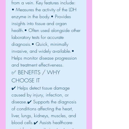
from a vein. Key features include:
• Measures the activity of the LDH 
enzyme in the body.• Provides 
insights into tissue and organ 
health.• Often used alongside other 
laboratory tests for accurate 
diagnosis.• Quick, minimally 
invasive, and widely available.• 
Helps monitor disease progression 
and treatment effectiveness.
✅ BENEFITS / WHY 
CHOOSE IT
✔️ Helps detect tissue damage 
caused by injury, infection, or 
disease.✔️ Supports the diagnosis 
of conditions affecting the heart, 
liver, lungs, kidneys, muscles, and 
blood cells.✔️ Assists healthcare 