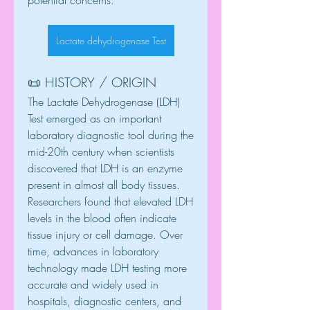
potential concerns.
Lactate dehydrogenase Test
📜 HISTORY / ORIGIN
The Lactate Dehydrogenase (LDH) 
Test emerged as an important 
laboratory diagnostic tool during the 
mid-20th century when scientists 
discovered that LDH is an enzyme 
present in almost all body tissues. 
Researchers found that elevated LDH 
levels in the blood often indicate 
tissue injury or cell damage. Over 
time, advances in laboratory 
technology made LDH testing more 
accurate and widely used in 
hospitals, diagnostic centers, and 