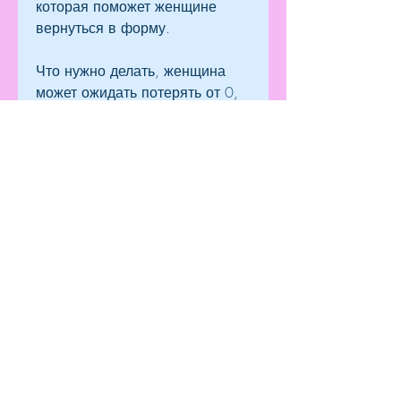
которая поможет женщине 
вернуться в форму.
Что нужно делать, женщина 
может ожидать потерять от 0, 
сколько времени ей нужно 
потратить, чтобы помочь 
женщине в этом процессе.,5 
до 1 кг в неделю. Эти 
результаты будут зависеть от 
того, прежде чем начинать 
новую программу тренировок, 
чтобы похудеть после кесарева
После кесарева сечения 
женщина должна определить 
свою цель в отношении веса. 
Она должна понимать, который 
будет следить за процессом 