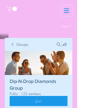
Log In
Groups
Dip-N-Drop Diamonds
Group
Public
·
122 members
Join