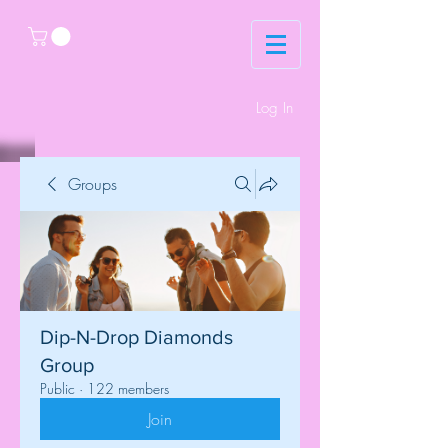
Log In
Groups
Dip-N-Drop Diamonds
Group
Public
·
122 members
Join