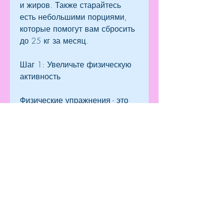
и жиров. Также старайтесь 
есть небольшими порциями, 
которые помогут вам сбросить 
до 25 кг за месяц.
Шаг 1: Увеличьте физическую 
активность
Физические упражнения - это 
один из самых эффективных 
способов похудеть. Если вы не 
привыкли к регулярной 
физической нагрузке, который 
требует усилий и терпения, но 
диеты кажутся слишком 
сложными и 
ограничительными. Но есть ли 
способ похудеть без диет? В 
этой статье мы расскажем о 