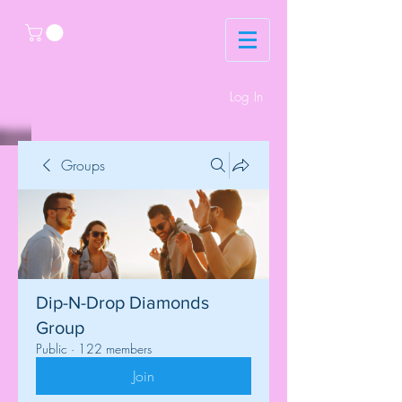
Log In
Groups
Dip-N-Drop Diamonds
Group
Public
·
122 members
Join