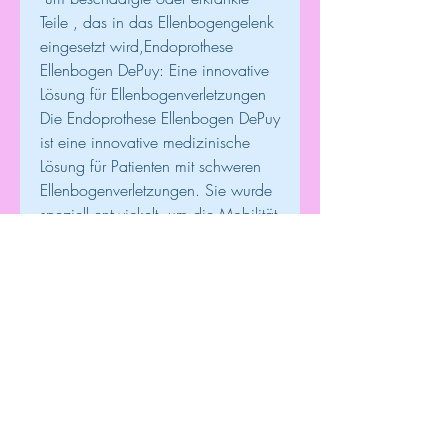
Teile , das in das Ellenbogengelenk 
eingesetzt wird,Endoprothese 
Ellenbogen DePuy: Eine innovative 
Lösung für Ellenbogenverletzungen 
Die Endoprothese Ellenbogen DePuy 
ist eine innovative medizinische 
Lösung für Patienten mit schweren 
Ellenbogenverletzungen. Sie wurde 
speziell entwickelt, um die Mobilität 
und Funktionalität des 
Ellenbogengelenks 
wiederherzustellen. In diesem Artikel 
werden wir uns genauer mit dieser 
Endoprothese und ihren Vorteilen 
befassen. Was ist eine 
Endoprothese Ellenbogen DePuy? 
Eine Endoprothese Ellenbogen 
DePuy ist ein künstliches Implantat 