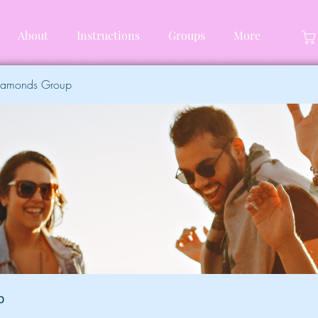
About
Instructions
Groups
More
Diamonds Group
p