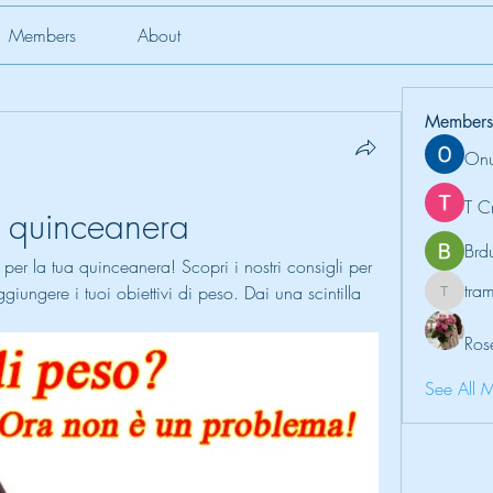
Members
About
Members
Onu
T C
r quinceanera
Brd
er la tua quinceanera! Scopri i nostri consigli per 
tr
iungere i tuoi obiettivi di peso. Dai una scintilla 
tramanh
Ros
See All 