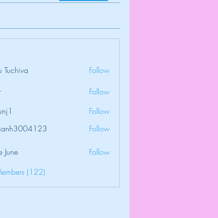
 Tuchiva
Follow
r
Follow
unj1
Follow
amanh3004123
Follow
3004123
e June
Follow
Members (122)