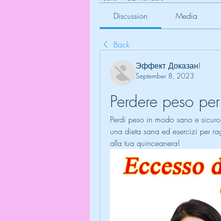
Discussion
Media
Back
Эффект Доказан!
September 8, 2023
Perdere peso pe
Perdi peso in modo sano e sicuro p
una dieta sana ed esercizi per ragg
alla tua quinceanera!