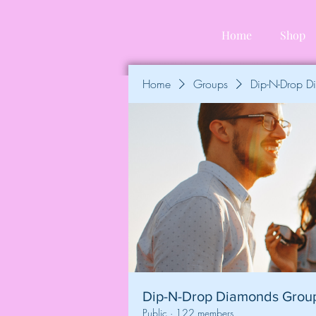
Home
Shop
Home
Groups
Dip-N-Drop 
Dip-N-Drop Diamonds Grou
Public
·
122 members