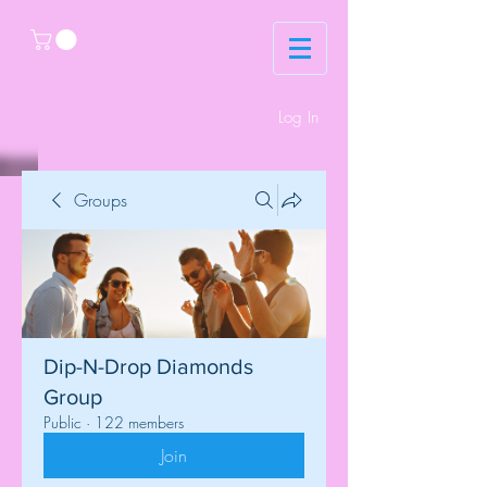
Log In
Groups
Dip-N-Drop Diamonds
Group
Public
·
122 members
Join