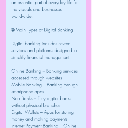
an essential part of everyday life for 
individuals and businesses 
worldwide.
🌐 Main Types of Digital Banking
Digital banking includes several 
services and platforms designed to 
simplify financial management:
Online Banking – Banking services 
accessed through websites
Mobile Banking – Banking through 
smartphone apps
Neo Banks – Fully digital banks 
without physical branches
Digital Wallets – Apps for storing 
money and making payments
Internet Payment Banking – Online 