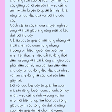
cho năng suất cao về sau. Tuy nhiên, dù 
cây giống có tốt đến đâu thì việc cắt tỉa 
định kỳ vẫn là yếu tố quyết định đến khả 
năng ra hoa, đậu quả và tuổi thọ của 
cây.
Cách cắt tỉa cây ăn quả chuyên nghiệp, 
đúng kỹ thuật giúp tăng năng suất và kéo 
dài tuổi thọ cây
Cắt tỉa cây ăn quả là một trong những kỹ 
thuật chăm sóc quan trọng nhưng 
thường bị nhiều người làm vườn xem 
nhẹ. Trên thực tế, việc cắt tỉa đúng thời 
điểm và đúng kỹ thuật không chỉ giúp cây 
phát triển cân đối mà còn tạo điều kiện 
cho cây ra hoa đồng đều, đậu quả nhiều 
và hạn chế đáng kể các loại sâu bệnh 
gây hại.
Đối với các loại cây ăn quả như xoài, 
mít, sầu riêng, bưởi, cam, chanh, ổi hay 
nhãn, việc cắt tỉa định kỳ đóng vai trò 
như một biện pháp "trẻ hóa" cây trồng, 
giúp duy trì sức sống lâu dài và nâng 
cao hiệu quả kinh tế cho nhà vườn.