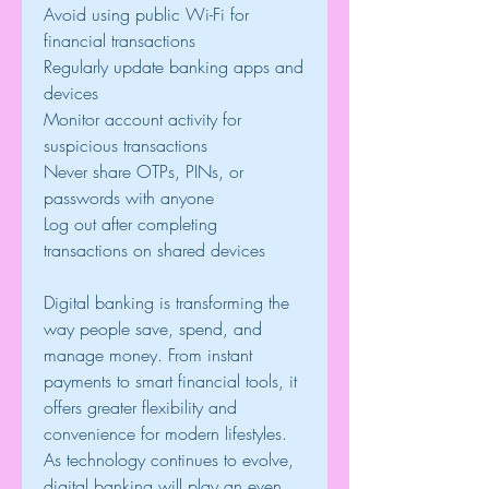
Avoid using public Wi-Fi for 
financial transactions
Regularly update banking apps and 
devices
Monitor account activity for 
suspicious transactions
Never share OTPs, PINs, or 
passwords with anyone
Log out after completing 
transactions on shared devices
Digital banking is transforming the 
way people save, spend, and 
manage money. From instant 
payments to smart financial tools, it 
offers greater flexibility and 
convenience for modern lifestyles. 
As technology continues to evolve, 
digital banking will play an even 