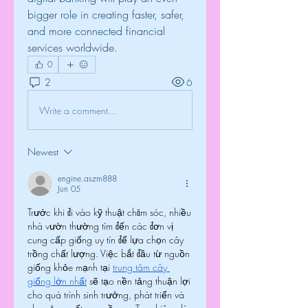
bigger role in creating faster, safer, 
and more connected financial 
services worldwide.
0
2
6
Write a comment...
Newest
engine.aszm888
Jun 05
Trước khi đi vào kỹ thuật chăm sóc, nhiều 
nhà vườn thường tìm đến các đơn vị 
cung cấp giống uy tín để lựa chọn cây 
trồng chất lượng. Việc bắt đầu từ nguồn 
giống khỏe mạnh tại 
trung tâm cây 
giống lớn nhất
 sẽ tạo nền tảng thuận lợi 
cho quá trình sinh trưởng, phát triển và 