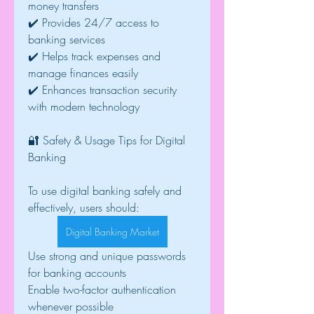
money transfers
✔️ Provides 24/7 access to 
banking services
✔️ Helps track expenses and 
manage finances easily
✔️ Enhances transaction security 
with modern technology
🔐 Safety & Usage Tips for Digital 
Banking
To use digital banking safely and 
effectively, users should:
Digital Banking Market
Use strong and unique passwords 
for banking accounts
Enable two-factor authentication 
whenever possible