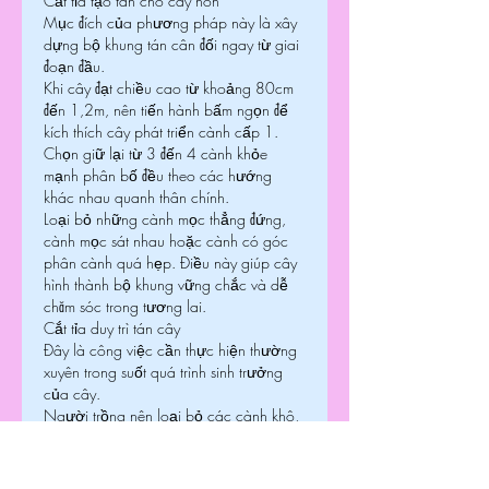
Cắt tỉa tạo tán cho cây non
Mục đích của phương pháp này là xây 
dựng bộ khung tán cân đối ngay từ giai 
đoạn đầu.
Khi cây đạt chiều cao từ khoảng 80cm 
đến 1,2m, nên tiến hành bấm ngọn để 
kích thích cây phát triển cành cấp 1. 
Chọn giữ lại từ 3 đến 4 cành khỏe 
mạnh phân bố đều theo các hướng 
khác nhau quanh thân chính.
Loại bỏ những cành mọc thẳng đứng, 
cành mọc sát nhau hoặc cành có góc 
phân cành quá hẹp. Điều này giúp cây 
hình thành bộ khung vững chắc và dễ 
chăm sóc trong tương lai.
Cắt tỉa duy trì tán cây
Đây là công việc cần thực hiện thường 
xuyên trong suốt quá trình sinh trưởng 
của cây.
Người trồng nên loại bỏ các cành khô, 
cành sâu bệnh, cành mọc hướng vào 
trong tán hoặc những cành giao nhau 
gây cản trở sự phát triển của cây.