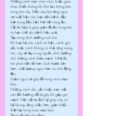
Những cành mọc chen chúc hoặc giao 
nhau khiến không khí khó lưu thông bên 
trong tán cây. Điều này làm tăng nguy 
cơ xuất hiện các loại nấm bệnh, đặc 
biệt trong điều kiện thời tiết nóng ẩm. 
Cắt tỉa hợp lý giúp giảm độ ẩm trong tán 
và hạn chế sâu bệnh hiệu quả.
Tập trung dinh dưỡng nuôi trái
Khi loại bỏ các cành vô hiệu, cành già 
yếu hoặc cành không có khả năng mang 
trái, cây sẽ tập trung nguồn dinh dưỡng 
cho những cành khỏe mạnh. Nhờ đó, 
trái phát triển tốt hơn, kích thước lớn 
hơn, chất lượng ngon hơn và chín đồng 
đều.
Giảm nguy cơ gãy đổ trong mùa mưa 
bão
Những cành dài, yếu hoặc mọc mất 
cân đối thường dễ bị gãy khi gặp gió 
mạnh. Việc cắt tỉa định kỳ giúp cây có 
bộ khung vững chắc hơn, giảm thiểu 
thiệt hại trong mùa mưa bão.
Tăng tuổi thọ cây trồng