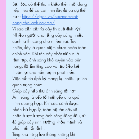
Bạn đọc có thể tham khảo thêm nội dung 
tiếp theo để có cái nhìn đầy đủ và cụ thể 
hơn: 
https://vigen.vn/cuc-mam-xoi-
hong-cho-lach-cay-mo/
Vì sao cần cắt tỉa cây ăn quả định kỳ?
Nhiều người cho rằng cây càng nhiều 
cành lá thì càng cho nhiều trái. Tuy 
nhiên, đây là quan niệm chưa hoàn toàn 
chính xác. Khi tán cây phát triển quá 
rậm rạp, ánh sáng khó xuyên vào bên 
trong, độ ẩm tăng cao và tạo điều kiện 
thuận lợi cho nấm bệnh phát triển.
Việc cắt tỉa định kỳ mang lại nhiều lợi ích 
quan trọng như:
Giúp cây hấp thụ ánh sáng tốt hơn
Ánh sáng là yếu tố thiết yếu cho quá 
trình quang hợp. Khi các cành được 
phân bố hợp lý, toàn bộ tán cây sẽ 
nhận được lượng ánh sáng đồng đều, từ 
đó giúp cây sinh trưởng khỏe mạnh và 
phát triển ổn định.
Tăng khả năng lưu thông không khí