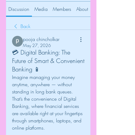
Discussion
Media
Members
About
Back
pooja chincholkar
May 27, 2026
💳 Digital Banking: The
Future of Smart & Convenient
Banking 📱
Imagine managing your money 
anytime, anywhere — without 
standing in long bank queues.
That’s the convenience of Digital 
Banking, where financial services 
are available right at your fingertips 
through smartphones, laptops, and 
online platforms.