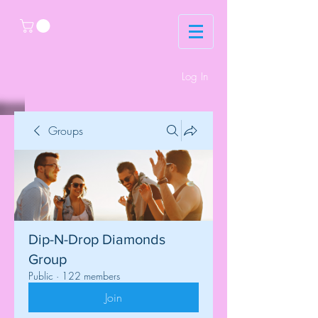
Log In
Groups
Dip-N-Drop Diamonds
Group
Public
·
122 members
Join