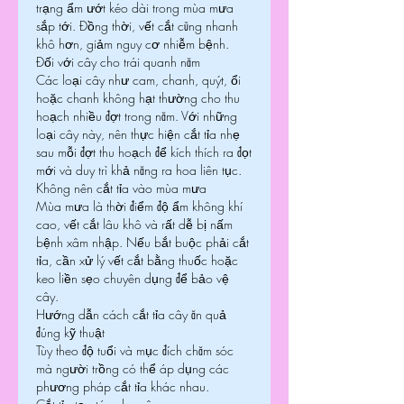
trạng ẩm ướt kéo dài trong mùa mưa 
sắp tới. Đồng thời, vết cắt cũng nhanh 
khô hơn, giảm nguy cơ nhiễm bệnh.
Đối với cây cho trái quanh năm
Các loại cây như cam, chanh, quýt, ổi 
hoặc chanh không hạt thường cho thu 
hoạch nhiều đợt trong năm. Với những 
loại cây này, nên thực hiện cắt tỉa nhẹ 
sau mỗi đợt thu hoạch để kích thích ra đọt 
mới và duy trì khả năng ra hoa liên tục.
Không nên cắt tỉa vào mùa mưa
Mùa mưa là thời điểm độ ẩm không khí 
cao, vết cắt lâu khô và rất dễ bị nấm 
bệnh xâm nhập. Nếu bắt buộc phải cắt 
tỉa, cần xử lý vết cắt bằng thuốc hoặc 
keo liền sẹo chuyên dụng để bảo vệ 
cây.
Hướng dẫn cách cắt tỉa cây ăn quả 
đúng kỹ thuật
Tùy theo độ tuổi và mục đích chăm sóc 
mà người trồng có thể áp dụng các 
phương pháp cắt tỉa khác nhau.