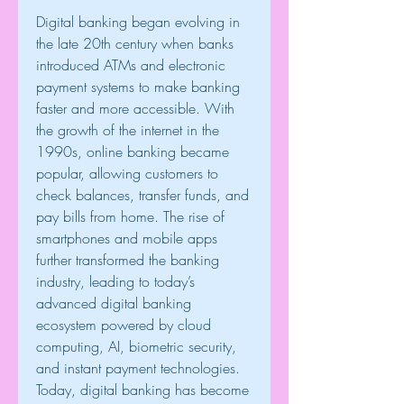
Digital banking began evolving in 
the late 20th century when banks 
introduced ATMs and electronic 
payment systems to make banking 
faster and more accessible. With 
the growth of the internet in the 
1990s, online banking became 
popular, allowing customers to 
check balances, transfer funds, and 
pay bills from home. The rise of 
smartphones and mobile apps 
further transformed the banking 
industry, leading to today’s 
advanced digital banking 
ecosystem powered by cloud 
computing, AI, biometric security, 
and instant payment technologies. 
Today, digital banking has become 