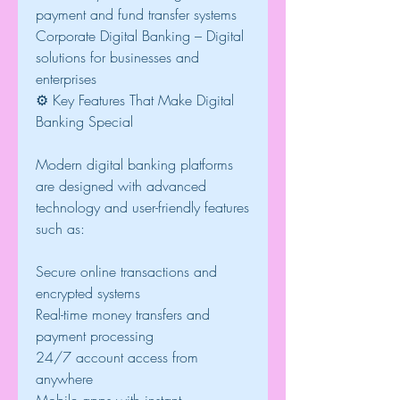
payment and fund transfer systems
Corporate Digital Banking – Digital 
solutions for businesses and 
enterprises
⚙️ Key Features That Make Digital 
Banking Special
Modern digital banking platforms 
are designed with advanced 
technology and user-friendly features 
such as:
Secure online transactions and 
encrypted systems
Real-time money transfers and 
payment processing
24/7 account access from 
anywhere