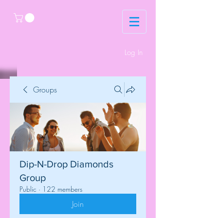
Log In
Groups
Dip-N-Drop Diamonds
Group
Public
·
122 members
Join