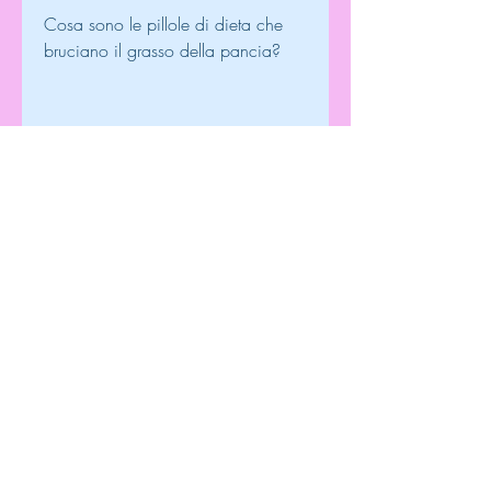
Cosa sono le pillole di dieta che 
bruciano il grasso della pancia?
Le pillole di dieta che promettono di 
bruciare solo grasso della pancia 
sono integratori alimentari che 
contengono sostanze attive come la 
caffeina, la Garcinia Cambogia e 
l'acido linoleico coniugato (CLA) 
che agiscono sull'organismo per 
accelerare il metabolismo e 
aumentare la combustione dei 
grassi.