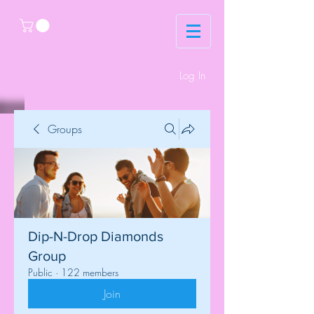
Log In
Groups
Dip-N-Drop Diamonds
Group
Public
·
122 members
Join