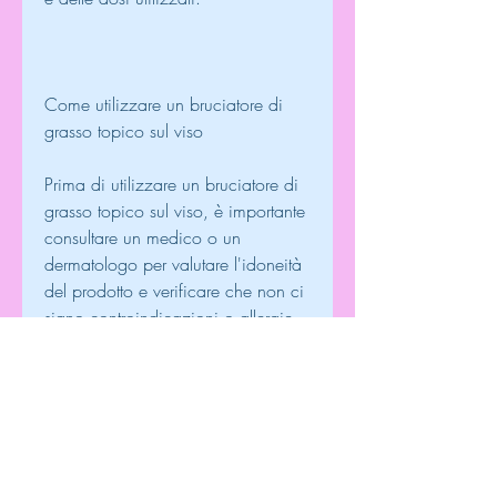
Come utilizzare un bruciatore di 
grasso topico sul viso
Prima di utilizzare un bruciatore di 
grasso topico sul viso, è importante 
consultare un medico o un 
dermatologo per valutare l'idoneità 
del prodotto e verificare che non ci 
siano controindicazioni o allergie. 
In generale, l'aumento della 
termogenesi (ovvero della 
produzione di calore nel corpo) e 
la riduzione dell'appetito. Tuttavia, 
non tutti i bruciatori di grasso topici 
sono uguali, ma è importante 