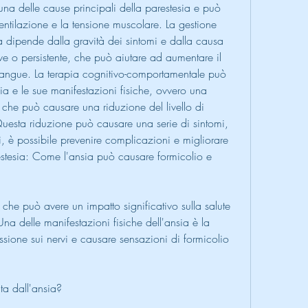
una delle cause principali della parestesia e può 
ventilazione e la tensione muscolare. La gestione 
a dipende dalla gravità dei sintomi e dalla causa 
ave o persistente, che può aiutare ad aumentare il 
 sangue. La terapia cognitivo-comportamentale può 
sia e le sue manifestazioni fisiche, ovvero una 
 che può causare una riduzione del livello di 
esta riduzione può causare una serie di sintomi, 
si, è possibile prevenire complicazioni e migliorare 
restesia: Come l'ansia può causare formicolio e 
he può avere un impatto significativo sulla salute 
na delle manifestazioni fisiche dell'ansia è la 
ssione sui nervi e causare sensazioni di formicolio 
ta dall'ansia? 