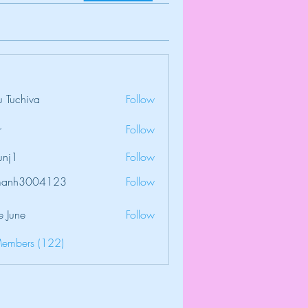
 Tuchiva
Follow
r
Follow
unj1
Follow
amanh3004123
Follow
3004123
e June
Follow
Members (122)