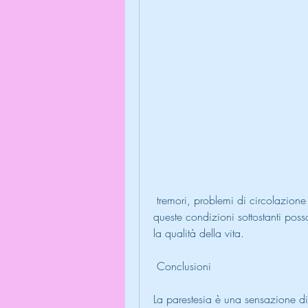
 tremori, problemi di circolazione e diabete. La diagnosi precoce e il trattamento di 
queste condizioni sottostanti poss
la qualità della vita.
 Conclusioni 
La parestesia è una sensazione di 