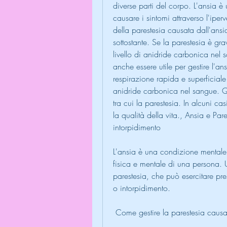
diverse parti del corpo. L'ansia è 
causare i sintomi attraverso l'iper
della parestesia causata dall'ansi
sottostante. Se la parestesia è gr
livello di anidride carbonica nel
anche essere utile per gestire l'an
respirazione rapida e superficiale
anidride carbonica nel sangue. Qu
tra cui la parestesia. In alcuni ca
la qualità della vita., Ansia e Pa
intorpidimento 
L'ansia è una condizione mentale c
fisica e mentale di una persona. U
parestesia, che può esercitare pre
o intorpidimento.
 Come gestire la parestesia causa