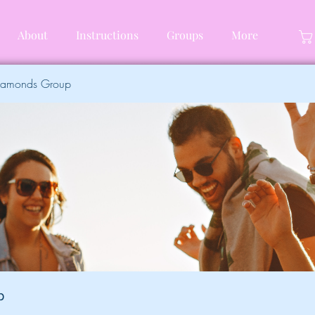
About
Instructions
Groups
More
Diamonds Group
p