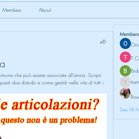
Members
About
Members
Onu
T C
ia
Brd
mune che può essere associata all'ansia. Scopri 
tr
sti due disturbi e come gestirli nella vita di tutti i 
tramanh
Ros
See All 