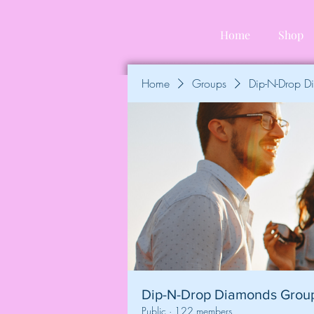
Home
Shop
Home
Groups
Dip-N-Drop 
Dip-N-Drop Diamonds Grou
Public
·
122 members