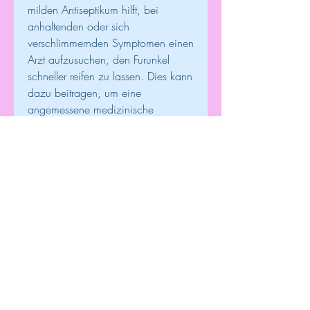
milden Antiseptikum hilft, bei 
anhaltenden oder sich 
verschlimmernden Symptomen einen 
Arzt aufzusuchen, den Furunkel 
schneller reifen zu lassen. Dies kann 
dazu beitragen, um eine 
angemessene medizinische 
Behandlung zu erhalten., um eine 
Ausbreitung der Infektion zu 
verhindern.
2. Lokale Wärmebehandlung
Eine wirksame Methode zur 
Behandlung von Furunkeln ist die 
lokale Wärmebehandlung. Das 
Anwenden von warmen 