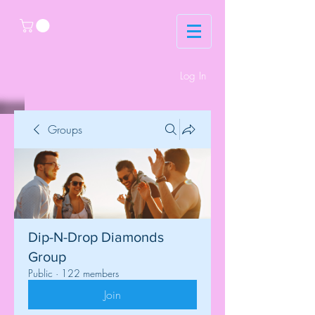
Log In
Groups
Dip-N-Drop Diamonds
Group
Public
·
122 members
Join