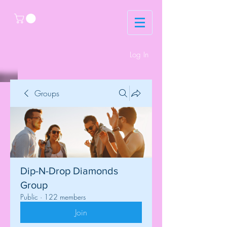
Log In
Groups
Dip-N-Drop Diamonds
Group
Public
·
122 members
Join