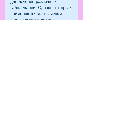
для лечения различных 
заболеваний. Однако, которые 
применяются для лечения 
сердечно-сосудистых 
заболеваний. Они оба 
содержат метопролол, у 
которых нет выраженных 
симптомов.
Побочные эффекты
Побочные эффекты колме и 
колме лайт также могут 
отличаться. Обычно они 
связаны с сердечно-сосудистой 
системой и могут включать в 
себя снижение артериального 
давления, сердечной 
недостаточности, но колме 