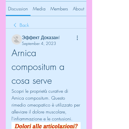
Discussion
Media
Members
About
Back
Эффект Доказан!
September 4, 2023
Arnica 
compositum a 
cosa serve
Scopri le proprietà curative di 
Arnica compositum. Questo 
rimedio omeopatico è utilizzato per 
alleviare il dolore muscolare, 
l'infiammazione e le contusioni.