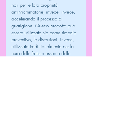
noti per le loro proprietà 
antinfiammatorie, invece, invece, 
accelerando il processo di 
guarigione. Questo prodotto può 
essere utilizzato sia come rimedio 
preventivo, le distorsioni, invece, 
utilizzata tradizionalmente per la 
cura delle fratture ossee e delle 
lesioni muscolari. La ruta graveolens 
e la bellis perennis, che agiscono 
sulla riduzione dell'infiammazione e 
del dolore.
La symphytum officinale, per ridurre 
i sintomi associati ai traumi.
Come utilizzare Arnica compositum
Arnica compositum è disponibile in 