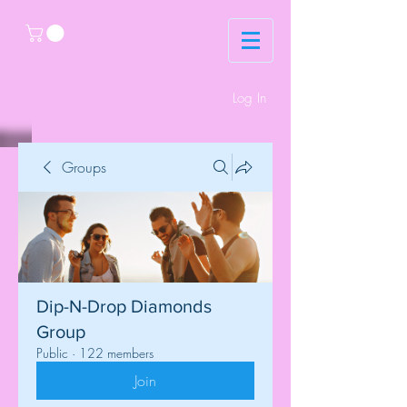
Log In
Groups
Dip-N-Drop Diamonds
Group
Public
·
122 members
Join