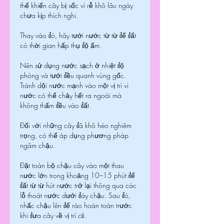
thể khiến cây bị sốc vì rễ khô lâu ngày 
chưa kịp thích nghi.
Thay vào đó, hãy tưới nước từ từ để đất 
có thời gian hấp thụ độ ẩm.
Nên sử dụng nước sạch ở nhiệt độ 
phòng và tưới đều quanh vùng gốc. 
Tránh dội nước mạnh vào một vị trí vì 
nước có thể chảy hết ra ngoài mà 
không thấm đều vào đất.
Đối với những cây đã khô héo nghiêm 
trọng, có thể áp dụng phương pháp 
ngâm chậu.
Đặt toàn bộ chậu cây vào một thau 
nước lớn trong khoảng 10–15 phút để 
đất từ từ hút nước trở lại thông qua các 
lỗ thoát nước dưới đáy chậu. Sau đó, 
nhấc chậu lên để ráo hoàn toàn trước 
khi đưa cây về vị trí cũ.