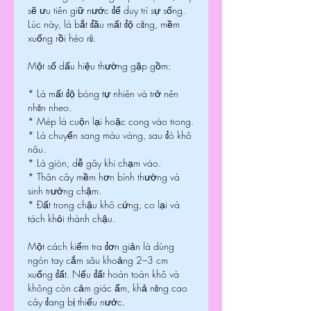
sẽ ưu tiên giữ nước để duy trì sự sống. 
Lúc này, lá bắt đầu mất độ căng, mềm 
xuống rồi héo rũ.
Một số dấu hiệu thường gặp gồm:
* Lá mất độ bóng tự nhiên và trở nên 
nhăn nheo.
* Mép lá cuộn lại hoặc cong vào trong.
* Lá chuyển sang màu vàng, sau đó khô 
nâu.
* Lá giòn, dễ gãy khi chạm vào.
* Thân cây mềm hơn bình thường và 
sinh trưởng chậm.
* Đất trong chậu khô cứng, co lại và 
tách khỏi thành chậu.
Một cách kiểm tra đơn giản là dùng 
ngón tay cắm sâu khoảng 2–3 cm 
xuống đất. Nếu đất hoàn toàn khô và 
không còn cảm giác ẩm, khả năng cao 
cây đang bị thiếu nước.