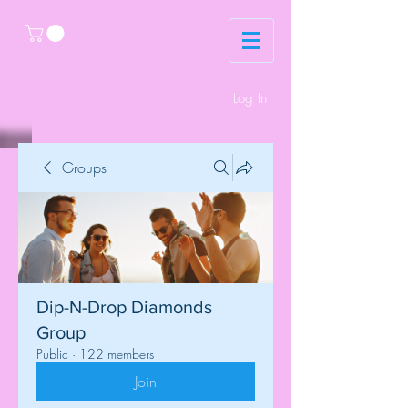
Log In
Groups
Dip-N-Drop Diamonds
Group
Public
·
122 members
Join