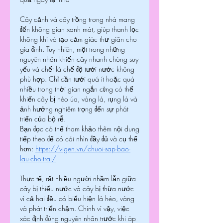
Cây cảnh và cây trồng trong nhà mang 
đến không gian xanh mát, giúp thanh lọc 
không khí và tạo cảm giác thư giãn cho 
gia đình. Tuy nhiên, một trong những 
nguyên nhân khiến cây nhanh chóng suy 
yếu và chết là chế độ tưới nước không 
phù hợp. Chỉ cần tưới quá ít hoặc quá 
nhiều trong thời gian ngắn cũng có thể 
khiến cây bị héo úa, vàng lá, rụng lá và 
ảnh hưởng nghiêm trọng đến sự phát 
triển của bộ rễ.
Bạn đọc có thể tham khảo thêm nội dung 
tiếp theo để có cái nhìn đầy đủ và cụ thể 
hơn: 
https://vigen.vn/chuoi-sap-bao-
lau-cho-trai/
Thực tế, rất nhiều người nhầm lẫn giữa 
cây bị thiếu nước và cây bị thừa nước 
vì cả hai đều có biểu hiện lá héo, vàng 
và phát triển chậm. Chính vì vậy, việc 
xác định đúng nguyên nhân trước khi áp 