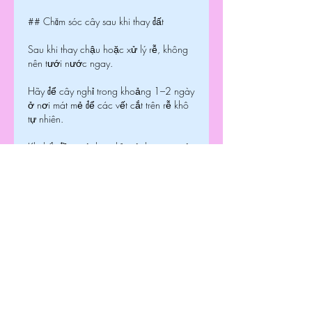
## Chăm sóc cây sau khi thay đất
Sau khi thay chậu hoặc xử lý rễ, không 
nên tưới nước ngay.
Hãy để cây nghỉ trong khoảng 1–2 ngày 
ở nơi mát mẻ để các vết cắt trên rễ khô 
tự nhiên.
Khi bắt đầu tưới lại, chỉ tưới lượng nước 
vừa đủ và đảm bảo bề mặt đất đã khô 
trước mỗi lần tưới tiếp theo.
Đồng thời, nên sử dụng chậu có lỗ thoát 
nước tốt để hạn chế tình trạng nước 
đọng quanh bộ rễ.
Trong vài tuần đầu, chưa nên bón nhiều 
phân vì rễ còn yếu. Chỉ khi cây bắt đầu 
ra lá mới, bạn mới nên bổ sung phân 
bón với lượng vừa phải để hỗ trợ quá 