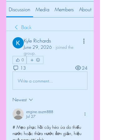
Discussion
Media
Members
About
Back
Kyle Richards
June 29, 2026
·
joined the
group.
0
13
24
Write a comment...
Newest
engine.aszm888
Jul 27
# Mẹo phục hồi cây héo úa do thiếu 
nước hoặc thừa nước đơn giản, hiệu 
quả ngay tại nhà