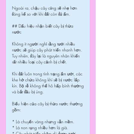
Ngoài ra, chậu cây cũng sẽ nhẹ hơn 
đáng kể so với khi đất còn đủ ẩm.
## Dấu hiệu nhận biết cây bị thừa 
nước
Không ít người nghĩ rằng tưới nhiều 
nước sẽ giúp cây phát triển nhanh hơn. 
Tuy nhiên, đây lại là nguyên nhân khiến 
rất nhiều loại cây cảnh bị chết.
Khi đất luôn trong tình trạng ẩm ướt, các 
khe hở chứa không khí sẽ bị nước lấp 
kín. Bộ rễ không thể hô hấp bình thường 
và bắt đầu bị úng.
Biểu hiện của cây bị thừa nước thường 
gồm:
* Lá chuyển vàng nhưng vẫn mềm.
* Lá non rụng nhiều hơn lá già.
* Cây phát triển chậm dù được tưới 