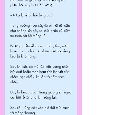
phục hồi và phát triển trở lại.
## Xử lý rễ bị thối đúng cách
Trong trường hợp cây đã bị thối rễ, cần 
nhẹ nhàng lấy cây ra khỏi chậu để kiểm 
tra toàn bộ hệ thống rễ.
Những phần rễ có màu nâu, đen, mềm 
hoặc có mùi hôi cần được cắt bỏ bằng 
kéo đã khử trùng.
Sau khi cắt, có thể rắc một lượng nhỏ 
bột quế hoặc than hoạt tính lên vết cắt 
nhằm hạn chế vi khuẩn và nấm xâm 
nhập.
Đây là bước quan trọng giúp giảm nguy 
cơ thối rễ tái phát khi trồng lại.
Sau đó, trồng cây vào giá thể mới sạch 
và thông thoáng.