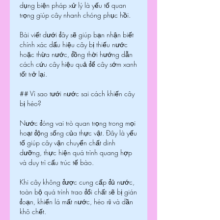
dụng biện pháp xử lý là yếu tố quan 
trọng giúp cây nhanh chóng phục hồi.
Bài viết dưới đây sẽ giúp bạn nhận biết 
chính xác dấu hiệu cây bị thiếu nước 
hoặc thừa nước, đồng thời hướng dẫn 
cách cứu cây hiệu quả để cây sớm xanh 
tốt trở lại.
## Vì sao tưới nước sai cách khiến cây 
bị héo?
Nước đóng vai trò quan trọng trong mọi 
hoạt động sống của thực vật. Đây là yếu 
tố giúp cây vận chuyển chất dinh 
dưỡng, thực hiện quá trình quang hợp 
và duy trì cấu trúc tế bào.
Khi cây không được cung cấp đủ nước, 
toàn bộ quá trình trao đổi chất sẽ bị gián 
đoạn, khiến lá mất nước, héo rũ và dần 
khô chết.