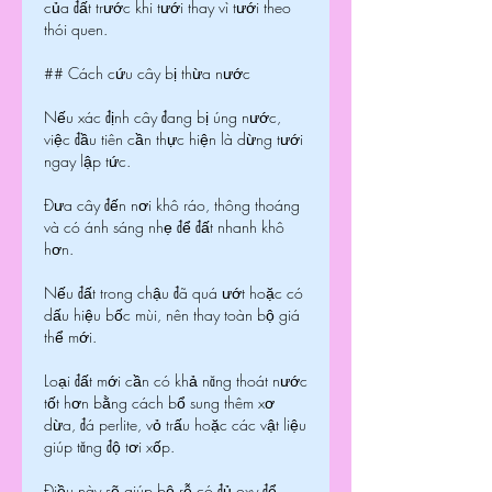
của đất trước khi tưới thay vì tưới theo 
thói quen.
## Cách cứu cây bị thừa nước
Nếu xác định cây đang bị úng nước, 
việc đầu tiên cần thực hiện là dừng tưới 
ngay lập tức.
Đưa cây đến nơi khô ráo, thông thoáng 
và có ánh sáng nhẹ để đất nhanh khô 
hơn.
Nếu đất trong chậu đã quá ướt hoặc có 
dấu hiệu bốc mùi, nên thay toàn bộ giá 
thể mới.
Loại đất mới cần có khả năng thoát nước 
tốt hơn bằng cách bổ sung thêm xơ 
dừa, đá perlite, vỏ trấu hoặc các vật liệu 
giúp tăng độ tơi xốp.
Điều này sẽ giúp bộ rễ có đủ oxy để 