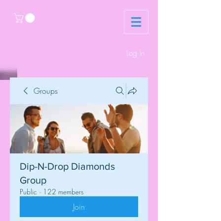
Log In
Groups
Dip-N-Drop Diamonds
Group
Public
·
122 members
Join